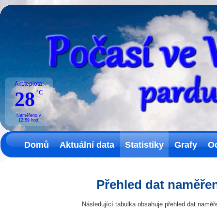
Akt.teplota:
28
°C
Naměřeno v
12:59
hod.
Domů
Aktuální data
Statistiky
Grafy
O
Přehled dat naměřen
Následující tabulka obsahuje přehled dat naměř