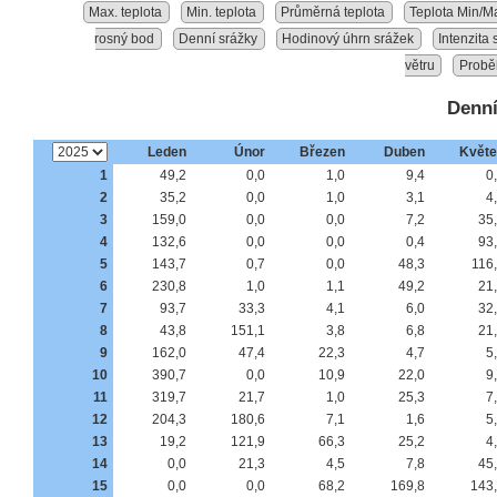
Max. teplota
Min. teplota
Průměrná teplota
Teplota Min/M
rosný bod
Denní srážky
Hodinový úhrn srážek
Intenzita
větru
Probě
Denní
Leden
Únor
Březen
Duben
Květ
1
49,2
0,0
1,0
9,4
0
2
35,2
0,0
1,0
3,1
4
3
159,0
0,0
0,0
7,2
35
4
132,6
0,0
0,0
0,4
93
5
143,7
0,7
0,0
48,3
116
6
230,8
1,0
1,1
49,2
21
7
93,7
33,3
4,1
6,0
32
8
43,8
151,1
3,8
6,8
21
9
162,0
47,4
22,3
4,7
5
10
390,7
0,0
10,9
22,0
9
11
319,7
21,7
1,0
25,3
7
12
204,3
180,6
7,1
1,6
5
13
19,2
121,9
66,3
25,2
4
14
0,0
21,3
4,5
7,8
45
15
0,0
0,0
68,2
169,8
143