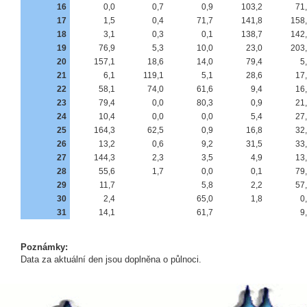
16
0,0
0,7
0,9
103,2
71
17
1,5
0,4
71,7
141,8
158
18
3,1
0,3
0,1
138,7
142
19
76,9
5,3
10,0
23,0
203
20
157,1
18,6
14,0
79,4
5
21
6,1
119,1
5,1
28,6
17
22
58,1
74,0
61,6
9,4
16
23
79,4
0,0
80,3
0,9
21
24
10,4
0,0
0,0
5,4
27
25
164,3
62,5
0,9
16,8
32
26
13,2
0,6
9,2
31,5
33
27
144,3
2,3
3,5
4,9
13
28
55,6
1,7
0,0
0,1
79
29
11,7
5,8
2,2
57
30
2,4
65,0
1,8
0
31
14,1
61,7
9
Poznámky:
Data za aktuální den jsou doplněna o půlnoci.