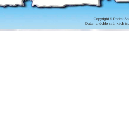
Copyright
©
Radek Sob
Data na těchto stránkách j