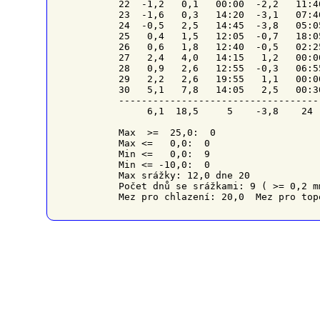
22  -1,2   0,1   00:00  -2,2   11:4
23  -1,6   0,3   14:20  -3,1   07:4
24  -0,5   2,5   14:45  -3,8   05:0
25   0,4   1,5   12:05  -0,7   18:0
26   0,6   1,8   12:40  -0,5   02:2
27   2,4   4,0   14:15   1,2   00:0
28   0,9   2,6   12:55  -0,3   06:5
29   2,2   2,6   19:55   1,1   00:0
30   5,1   7,8   14:05   2,5   00:3
-----------------------------------
     6,1  18,5     5    -3,8    24 
Max  >=  25,0:  0

Max <=   0,0:  0

Min <=   0,0:  9

Min <= -10,0:  0

Max srážky: 12,0 dne 20

Počet dnů se srážkami: 9 ( >= 0,2 m