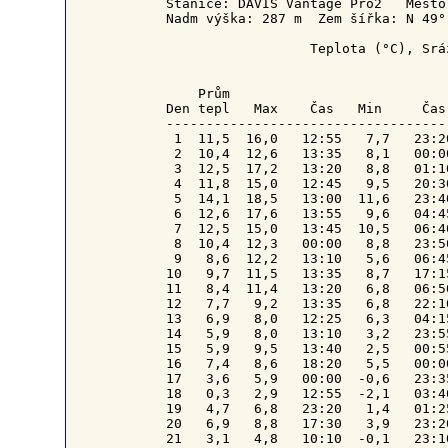
Stanice: DAVIS Vantage Pro2   Město
Nadm výška: 287 m  Zem šířka: N 49°
                  Teplota (°C), Srá
    Prům                           
Den tepl   Max    Čas   Min     Čas
-----------------------------------
 1  11,5  16,0   12:55   7,7   23:2
 2  10,4  12,6   13:35   8,1   00:0
 3  12,5  17,2   13:20   8,8   01:1
 4  11,8  15,0   12:45   9,5   20:3
 5  14,1  18,5   13:00  11,6   23:4
 6  12,6  17,6   13:55   9,6   04:4
 7  12,5  15,0   13:45  10,5   06:4
 8  10,4  12,3   00:00   8,8   23:5
 9   8,6  12,2   13:10   5,6   06:4
10   9,7  11,5   13:35   8,7   17:1
11   8,4  11,4   13:20   6,8   06:5
12   7,7   9,2   13:35   6,8   22:1
13   6,9   8,0   12:25   6,3   04:1
14   5,9   8,0   13:10   3,2   23:5
15   5,9   9,5   13:40   2,5   00:5
16   7,4   8,6   18:20   5,5   00:0
17   3,6   5,9   00:00  -0,6   23:3
18   0,3   2,9   12:55  -2,1   03:4
19   4,7   6,8   23:20   1,4   01:2
20   6,9   8,8   17:30   3,9   23:2
21   3,1   4,8   10:10  -0,1   23:1