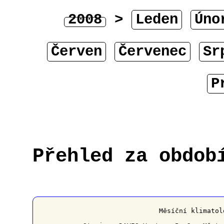
2008
>
Leden
Úno
Červen
Červenec
Sr
P
Přehled za obdob
﻿                   Měsíční klimatol