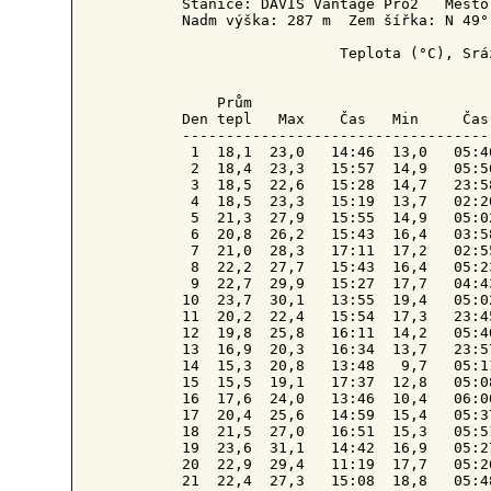
Stanice: DAVIS Vantage Pro2   Město
Nadm výška: 287 m  Zem šířka: N 49°
                  Teplota (°C), Srá
    Prům                           
Den tepl   Max    Čas   Min     Čas
-----------------------------------
 1  18,1  23,0   14:46  13,0   05:4
 2  18,4  23,3   15:57  14,9   05:5
 3  18,5  22,6   15:28  14,7   23:5
 4  18,5  23,3   15:19  13,7   02:2
 5  21,3  27,9   15:55  14,9   05:0
 6  20,8  26,2   15:43  16,4   03:5
 7  21,0  28,3   17:11  17,2   02:5
 8  22,2  27,7   15:43  16,4   05:2
 9  22,7  29,9   15:27  17,7   04:4
10  23,7  30,1   13:55  19,4   05:0
11  20,2  22,4   15:54  17,3   23:4
12  19,8  25,8   16:11  14,2   05:4
13  16,9  20,3   16:34  13,7   23:5
14  15,3  20,8   13:48   9,7   05:1
15  15,5  19,1   17:37  12,8   05:0
16  17,6  24,0   13:46  10,4   06:0
17  20,4  25,6   14:59  15,4   05:3
18  21,5  27,0   16:51  15,3   05:5
19  23,6  31,1   14:42  16,9   05:2
20  22,9  29,4   11:19  17,7   05:2
21  22,4  27,3   15:08  18,8   05:4