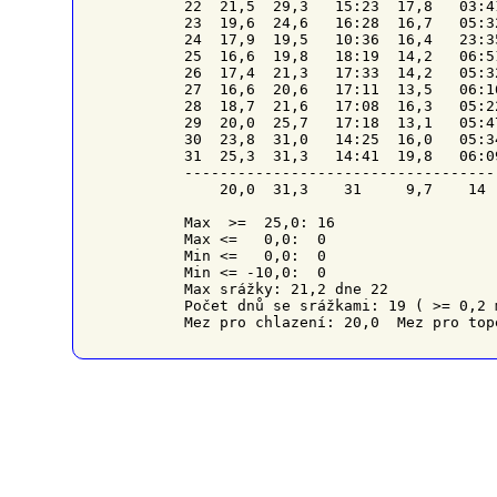
22  21,5  29,3   15:23  17,8   03:4
23  19,6  24,6   16:28  16,7   05:3
24  17,9  19,5   10:36  16,4   23:3
25  16,6  19,8   18:19  14,2   06:5
26  17,4  21,3   17:33  14,2   05:3
27  16,6  20,6   17:11  13,5   06:1
28  18,7  21,6   17:08  16,3   05:2
29  20,0  25,7   17:18  13,1   05:4
30  23,8  31,0   14:25  16,0   05:3
31  25,3  31,3   14:41  19,8   06:0
-----------------------------------
    20,0  31,3    31     9,7    14 
Max  >=  25,0: 16

Max <=   0,0:  0

Min <=   0,0:  0

Min <= -10,0:  0

Max srážky: 21,2 dne 22

Počet dnů se srážkami: 19 ( >= 0,2 