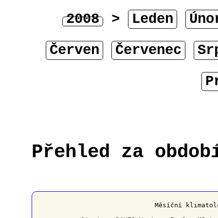
2008
>
Leden
Úno
Červen
Červenec
Sr
P
Přehled za obdob
﻿                   Měsíční klimatol