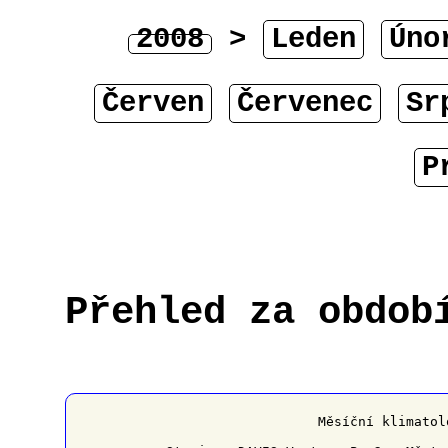
2008
>
Leden
Úno
Červen
Červenec
Sr
P
Přehled za obdob
﻿                   Měsíční klimatol