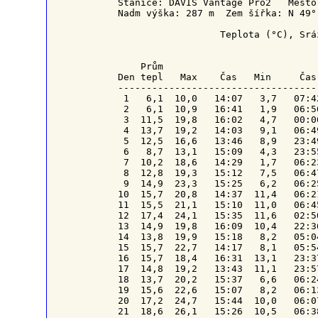
Stanice: DAVIS Vantage Pro2   Město
Nadm výška: 287 m  Zem šířka: N 49°
                  Teplota (°C), Srá
    Prům                           
Den tepl   Max    Čas   Min     Čas
-----------------------------------
 1   6,1  10,0   14:07   3,7   07:4
 2   6,1  10,9   16:41   1,9   06:5
 3  11,5  19,8   16:02   4,7   00:0
 4  13,7  19,2   14:03   9,1   06:4
 5  12,5  16,6   13:46   8,9   23:4
 6   8,7  13,1   15:09   4,3   23:5
 7  10,2  18,6   14:29   1,7   06:2
 8  12,8  19,3   15:12   7,5   06:4
 9  14,9  23,3   15:25   6,2   06:2
10  15,7  20,8   14:37  11,4   06:2
11  15,5  21,1   15:10  11,0   06:4
12  17,4  24,1   15:35  11,6   02:5
13  14,9  19,8   16:09  10,4   22:3
14  13,8  19,9   15:18   8,2   05:0
15  15,7  22,7   14:17   8,1   05:5
16  15,7  18,4   16:31  13,1   23:3
17  14,8  19,2   13:43  11,1   23:5
18  13,7  20,2   15:37   6,6   06:2
19  15,6  22,6   15:07   8,2   06:1
20  17,2  24,7   15:44  10,0   06:0
21  18,6  26,1   15:26  10,5   06:3