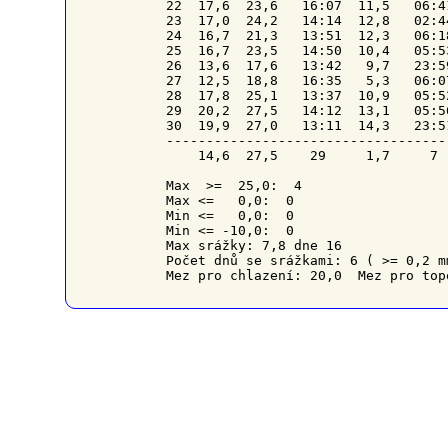
22  17,6  23,6   16:07  11,5   06:4
23  17,0  24,2   14:14  12,8   02:4
24  16,7  21,3   13:51  12,3   06:1
25  16,7  23,5   14:50  10,4   05:5
26  13,6  17,6   13:42   9,7   23:5
27  12,5  18,8   16:35   5,3   06:0
28  17,8  25,1   13:37  10,9   05:5
29  20,2  27,5   14:12  13,1   05:5
30  19,9  27,0   13:11  14,3   23:5
-----------------------------------
    14,6  27,5    29     1,7     7 
Max  >=  25,0:  4

Max <=   0,0:  0

Min <=   0,0:  0

Min <= -10,0:  0

Max srážky: 7,8 dne 16

Počet dnů se srážkami: 6 ( >= 0,2 m