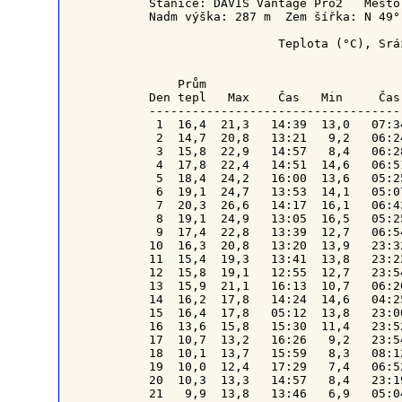
Stanice: DAVIS Vantage Pro2   Město
Nadm výška: 287 m  Zem šířka: N 49°
                  Teplota (°C), Srá
    Prům                           
Den tepl   Max    Čas   Min     Čas
-----------------------------------
 1  16,4  21,3   14:39  13,0   07:3
 2  14,7  20,8   13:21   9,2   06:2
 3  15,8  22,9   14:57   8,4   06:2
 4  17,8  22,4   14:51  14,6   06:5
 5  18,4  24,2   16:00  13,6   05:2
 6  19,1  24,7   13:53  14,1   05:0
 7  20,3  26,6   14:17  16,1   06:4
 8  19,1  24,9   13:05  16,5   05:2
 9  17,4  22,8   13:39  12,7   06:5
10  16,3  20,8   13:20  13,9   23:3
11  15,4  19,3   13:41  13,8   23:2
12  15,8  19,1   12:55  12,7   23:5
13  15,9  21,1   16:13  10,7   06:2
14  16,2  17,8   14:24  14,6   04:2
15  16,4  17,8   05:12  13,8   23:0
16  13,6  15,8   15:30  11,4   23:5
17  10,7  13,2   16:26   9,2   23:5
18  10,1  13,7   15:59   8,3   08:1
19  10,0  12,4   17:29   7,4   06:5
20  10,3  13,3   14:57   8,4   23:1
21   9,9  13,8   13:46   6,9   05:0