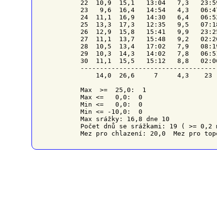
22  10,9  15,1   13:04   7,3   23:5
23   9,6  16,4   14:54   4,3   06:4
24  11,1  16,9   14:30   6,4   06:5
25  13,3  17,3   12:35   9,5   07:1
26  12,9  15,8   15:41   9,9   23:2
27  11,1  13,7   15:48   9,2   02:2
28  10,5  13,4   17:02   7,9   08:1
29  10,3  14,3   14:02   7,8   06:5
30  11,1  15,5   15:12   8,8   02:0
-----------------------------------
    14,0  26,6     7     4,3    23 
Max  >=  25,0:  1

Max <=   0,0:  0

Min <=   0,0:  0

Min <= -10,0:  0

Max srážky: 16,8 dne 10

Počet dnů se srážkami: 19 ( >= 0,2 