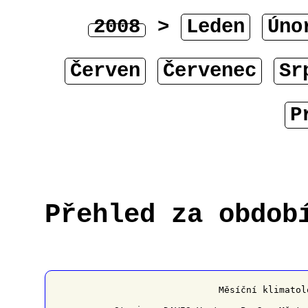
2008
>
Leden
Úno
Červen
Červenec
Sr
P
Přehled za obdob
﻿                   Měsíční klimatol