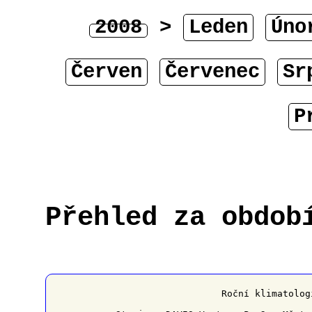
2008
>
Leden
Úno
Červen
Červenec
Sr
P
Přehled za obdob
﻿                   Roční klimatolog