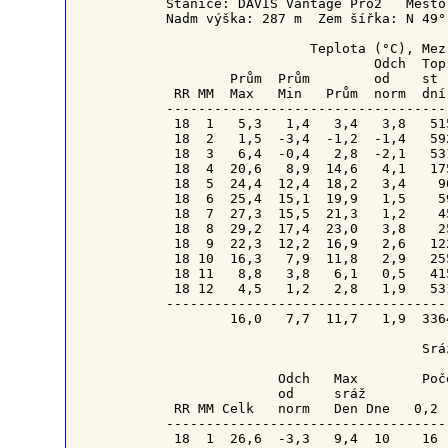
Stanice: DAVIS Vantage Pro2   Město
Nadm výška: 287 m  Zem šířka: N 49°
                  Teplota (°C), Mez
Odch
Top
        Prům  Prům        od    st 
RR
MM
  Max   Min   Prům  norm  dní
-----------------------------------
 18  1   5,3   1,4   3,4   3,8   51
 18  2   1,5  -3,4  -1,2  -1,4   59
 18  3   6,4  -0,4   2,8  -2,1   53
 18  4  20,6   8,9  14,6   4,1   17
 18  5  24,4  12,4  18,2   3,4    9
 18  6  25,4  15,1  19,9   1,5    5
 18  7  27,3  15,5  21,3   1,2    4
 18  8  29,2  17,4  23,0   3,8    2
 18  9  22,3  12,2  16,9   2,6   12
 18 10  16,3   7,9  11,8   2,9   25
 18 11   8,8   3,8   6,1   0,5   41
 18 12   4,5   1,2   2,8   1,9   53
-----------------------------------
        16,0   7,7  11,7   1,9  336
                                Sráž
Odch
   Max        Poč
              od     
sráž
          
RR
MM
 Celk   norm   Den 
Dne 
  0,2 
------------------------------------
 18  1  26,6  -3,3   9,4  10    16  