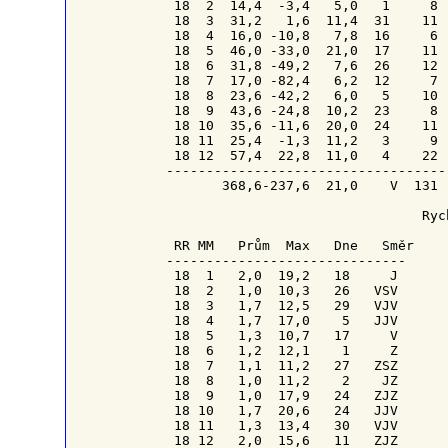
 18  2  14,4  -3,4   5,0   1     8  
 18  3  31,2   1,6  11,4  31    11  
 18  4  16,0 -10,8   7,8  16     6  
 18  5  46,0 -33,0  21,0  17    11  
 18  6  31,8 -49,2   7,6  26    12  
 18  7  17,0 -82,4   6,2  12     7  
 18  8  23,6 -42,2   6,0   5    10  
 18  9  43,6 -24,8  10,2  23     8  
 18 10  35,6 -11,6  20,0  24    11  
 18 11  25,4  -1,3  11,2   3     9  
 18 12  57,4  22,8  11,0   4    22  
------------------------------------
       368,6-237,6  21,0    V  131  
                                Ryc
RR
MM
   Prům  Max   
Dne 
Směr
------------------------------

 18  1   2,0  19,2   18     J

 18  2   1,0  10,3   26   VSV

 18  3   1,7  12,5   29   VJV

 18  4   1,7  17,0    5   JJV

 18  5   1,3  10,7   17     V

 18  6   1,2  12,1    1     Z

 18  7   1,1  11,2   27   ZSZ

 18  8   1,0  11,2    2    JZ

 18  9   1,0  17,9   24   ZJZ

 18 10   1,7  20,6   24   JJV

 18 11   1,3  13,4   30   VJV

 18 12   2,0  15,6   11   ZJZ
