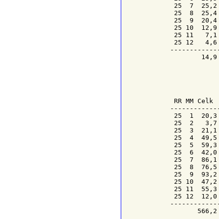
 25  7  25,2
 25  8  25,4
 25  9  20,4
 25 10  12,9
 25 11   7,1
 25 12   4,6
------------
        14,9
            
            
RR
MM
 Celk 
------------
 25  1  20,3
 25  2   3,7
 25  3  21,1
 25  4  49,5
 25  5  59,3
 25  6  42,0
 25  7  86,1
 25  8  76,5
 25  9  93,2
 25 10  47,2
 25 11  55,3
 25 12  12,0
------------
       566,2