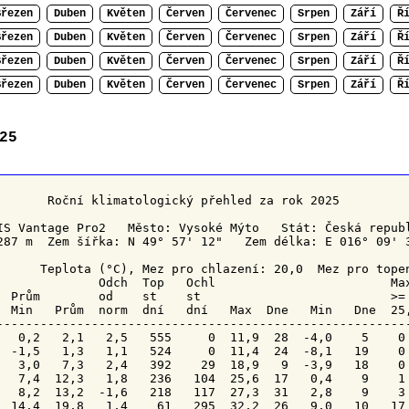
Březen
Duben
Květen
Červen
Červenec
Srpen
Září
Ř
Březen
Duben
Květen
Červen
Červenec
Srpen
Září
Ř
Březen
Duben
Květen
Červen
Červenec
Srpen
Září
Ř
Březen
Duben
Květen
Červen
Červenec
Srpen
Září
Ř
25
        Roční klimatologický přehled za rok 2025

IS Vantage Pro2   Město: Vysoké Mýto   Stát: Česká republ
287 m  Zem šířka: N 49° 57' 12"   Zem délka: E 016° 09' 3
      Teplota (°C), Mez pro chlazení: 20,0  Mez pro topen
Odch
Top 
Ochl 
                       Max
  Prům        od    st    st                          >= 
  Min   Prům  norm  dní   dní   Max  
Dne 
  Min   
Dne 
 25
---------------------------------------------------------
   0,2   2,1   2,5   555     0  11,9  28  -4,0    5    0 
  -1,5   1,3   1,1   524     0  11,4  24  -8,1   19    0 
   3,0   7,3   2,4   392    29  18,9   9  -3,9   18    0 
   7,4  12,3   1,8   236   104  25,6  17   0,4    9    1 
   8,2  13,2  -1,6   218   117  27,3  31   2,8    9    3 
  14,4  19,8   1,4    61   295  32,2  26   9,0   10   17 