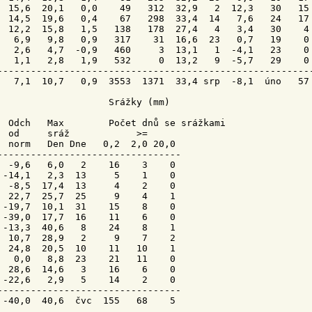
  15,6  20,1   0,0    49   312  32,9   2  12,3   30   15 
  14,5  19,6   0,4    67   298  33,4  14   7,6   24   17 
  12,2  15,8   1,5   138   178  27,4   4   3,4   30    4 
   6,9   9,8   0,9   317    31  16,6  23   0,7   19    0 
   2,6   4,7  -0,9   460     3  13,1   1  -4,1   23    0 
   1,1   2,8   1,9   532     0  13,2   9  -5,7   29    0 
---------------------------------------------------------
   7,1  10,7   0,9  3553  1371  33,4 srp  -8,1  úno   57 
                    Srážky (mm)

Odch
   Max        Počet dnů se srážkami

  od     
sráž
            >=

  norm   Den 
Dne 
  0,2  2,0 20,0

---------------------------------

  -9,6   6,0   2    16    3    0

 -14,1   2,3  13     5    1    0

  -8,5  17,4  13     4    2    0

  22,7  25,7  25     9    4    1

 -19,7  10,1  31    15    8    0

 -39,0  17,7  16    11    6    0

 -13,3  40,6   8    24    8    1

  10,7  28,9   2     9    7    2

  24,8  20,5  10    11   10    1

   0,0   8,8  23    21   11    0

  28,6  14,6   3    16    6    0

 -22,6   2,9   5    14    2    0

---------------------------------

 -40,0  40,6  čvc  155   68    5
