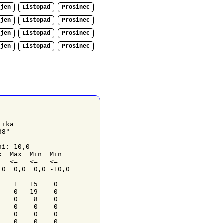
íjen
Listopad
Prosinec
íjen
Listopad
Prosinec
íjen
Listopad
Prosinec
íjen
Listopad
Prosinec
ika

8"

í: 10,0

  Max  Min  Min

  <=   <=   <=

,0  0,0  0,0 -10,0

---------------

   1   15    0

   0   19    0

   0    8    0

   0    0    0

   0    0    0

   0    0    0
