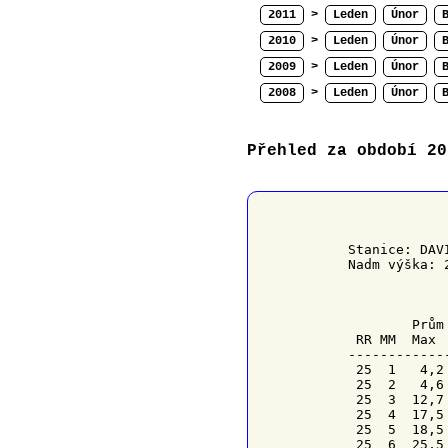
2011
>
Leden
Únor
2010
>
Leden
Únor
2009
>
Leden
Únor
2008
>
Leden
Únor
Přehled za období 20
﻿           
Stanice: DAV
Nadm výška: 
            
        Prům
RR
MM
  Max 
------------
 25  1   4,2
 25  2   4,6
 25  3  12,7
 25  4  17,5
 25  5  18,5
 25  6  25,5