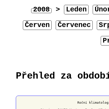
2008
>
Leden
Úno
Červen
Červenec
Sr
P
Přehled za obdob
﻿                   Roční klimatolog