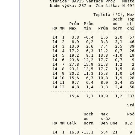
Stanice: DAVIS Vantage Pro2   Město
Nadm výška: 287 m  Zem šířka: N 49°
                  Teplota (°C), Mez
Odch
Top
        Prům  Prům        od    st 
RR
MM
  Max   Min   Prům  norm  dní
-----------------------------------
 14  1   3,8  -0,4   1,6   2,0   57
 14  2   6,9   0,2   3,3   3,1   46
 14  3  13,0   2,6   7,4   2,5   39
 14  4  17,2   6,3  11,2   0,7   26
 14  5  19,2   9,1  13,8  -1,0   19
 14  6  23,6  12,2  17,7  -0,7    9
 14  7  27,8  15,9  21,3   1,2    2
 14  8  23,1  13,5  17,7  -1,5    8
 14  9  20,2  11,3  15,3   1,0   14
 14 10  15,6   6,7  10,8   1,9   28
 14 11   9,7   6,4   8,0   2,4   35
 14 12   4,8   1,4   3,3   2,4   50
-----------------------------------
        15,4   7,1  10,9   1,2  337
                                Sráž
Odch
   Max        Poč
              od     
sráž
          
RR
MM
 Celk   norm   Den 
Dne 
  0,2 
------------------------------------
 14  1  16,8 -13,1   5,4  21     9  