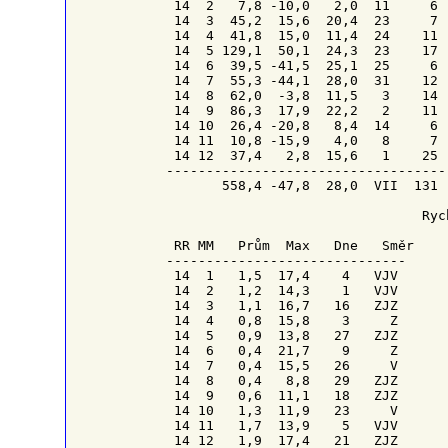
 14  2   7,8 -10,0   2,0  11     6  
 14  3  45,2  15,6  20,4  23     7  
 14  4  41,8  15,0  11,4  24    11  
 14  5 129,1  50,1  24,3  23    17  
 14  6  39,5 -41,5  25,1  25     6  
 14  7  55,3 -44,1  28,0  31    12  
 14  8  62,0  -3,8  11,5   3    14  
 14  9  86,3  17,9  22,2   2    11  
 14 10  26,4 -20,8   8,4  14     6  
 14 11  10,8 -15,9   4,0   8     7  
 14 12  37,4   2,8  15,6   1    25  
------------------------------------
       558,4 -47,8  28,0  VII  131  
                                Ryc
RR
MM
   Prům  Max   
Dne 
Směr
------------------------------

 14  1   1,5  17,4    4   VJV

 14  2   1,2  14,3    1   VJV

 14  3   1,1  16,7   16   ZJZ

 14  4   0,8  15,8    3     Z

 14  5   0,9  13,8   27   ZJZ

 14  6   0,4  21,7    9     Z

 14  7   0,4  15,5   26     V

 14  8   0,4   8,8   29   ZJZ

 14  9   0,6  11,1   18   ZJZ

 14 10   1,3  11,9   23     V

 14 11   1,7  13,9    5   VJV

 14 12   1,9  17,4   21   ZJZ
