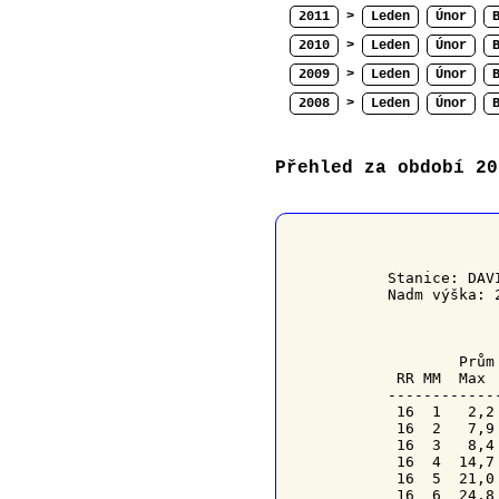
2011
>
Leden
Únor
2010
>
Leden
Únor
2009
>
Leden
Únor
2008
>
Leden
Únor
Přehled za období 20
﻿           
Stanice: DAV
Nadm výška: 
            
        Prům
RR
MM
  Max 
------------
 16  1   2,2
 16  2   7,9
 16  3   8,4
 16  4  14,7
 16  5  21,0
 16  6  24,8