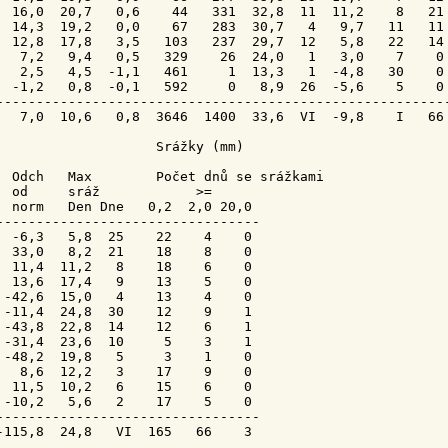
  16,0  20,7   0,6    44   331  32,8  11  11,2    8   21 
  14,3  19,2   0,0    67   283  30,7   4   9,7   11   11 
  12,8  17,8   3,5   103   237  29,7  12   5,8   22   14 
   7,2   9,4   0,5   329    26  24,0   1   3,0    7    0 
   2,5   4,5  -1,1   461     1  13,3   1  -4,8   30    0 
  -1,2   0,8  -0,1   592     0   8,9  26  -5,6    5    0 
---------------------------------------------------------
   7,0  10,6   0,8  3646  1400  33,6  VI  -9,8    I   66 
                    Srážky (mm)

Odch
   Max        Počet dnů se srážkami

  od     
sráž
            >=

  norm   Den 
Dne 
  0,2  2,0 20,0

---------------------------------

  -6,3   5,8  25    22    4    0

  33,0   8,2  21    18    8    0

  11,4  11,2   8    18    6    0

  13,6  17,4   9    13    5    0

 -42,6  15,0   4    13    4    0

 -11,4  24,8  30    12    9    1

 -43,8  22,8  14    12    6    1

 -31,4  23,6  10     5    3    1

 -48,2  19,8   5     3    1    0

   8,6  12,2   3    17    9    0

  11,5  10,2   6    15    6    0

 -10,2   5,6   2    17    5    0

---------------------------------

-115,8  24,8   VI  165   66    3
