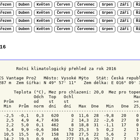
Březen
Duben
Květen
Červen
Červenec
Srpen
Září
Ř
Březen
Duben
Květen
Červen
Červenec
Srpen
Září
Ř
Březen
Duben
Květen
Červen
Červenec
Srpen
Září
Ř
Březen
Duben
Květen
Červen
Červenec
Srpen
Září
Ř
16
        Roční klimatologický přehled za rok 2016

IS Vantage Pro2   Město: Vysoké Mýto   Stát: Česká republ
287 m  Zem šířka: N 49° 57' 11"   Zem délka: E 016° 09' 3
      Teplota (°C), Mez pro chlazení: 20,0  Mez pro topen
Odch
Top 
Ochl 
                       Max
  Prům        od    st    st                          >= 
  Min   Prům  norm  dní   dní   Max  
Dne 
  Min   
Dne 
 25
---------------------------------------------------------
  -2,5  -0,1   0,3   620     0  11,6  28  -9,8   20    0 
   2,5   4,9   4,7   436     2  14,3  22  -2,6   27    0 
   2,2   5,0   0,1   462     8  18,8  31  -1,1   17    0 
   5,4   9,9  -0,6   304    52  25,3   5   0,2    2    1 
  10,5  15,5   0,7   158   178  27,5  22   5,6    2    7 
  14,2  19,3   0,9    66   277  33,6  25  10,7    7   12 