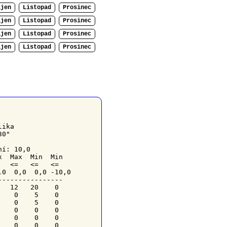
íjen
Listopad
Prosinec
íjen
Listopad
Prosinec
íjen
Listopad
Prosinec
íjen
Listopad
Prosinec
ika

0"

í: 10,0

  Max  Min  Min

  <=   <=   <=

,0  0,0  0,0 -10,0

---------------

  12   20    0

   0    5    0

   0    5    0

   0    0    0

   0    0    0

   0    0    0
