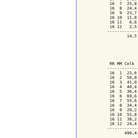
 16  7  25,8
 16  8  24,4
 16  9  23,7
 16 10  11,8
 16 11   6,6
 16 12   2,5
------------
        14,5
            
            
RR
MM
 Celk 
------------
 16  1  23,6
 16  2  50,8
 16  3  41,0
 16  4  40,4
 16  5  36,4
 16  6  69,6
 16  7  55,6
 16  8  34,4
 16  9  20,2
 16 10  55,8
 16 11  38,2
 16 12  24,4
------------
       490,4