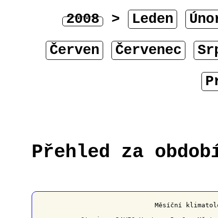
2008
>
Leden
Úno
Červen
Červenec
Sr
P
Přehled za obdob
﻿                   Měsíční klimatol