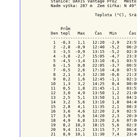
Stanice: DAVIS Vantage Pro2   Město
Nadm výška: 287 m  Zem šířka: N 49°
                  Teplota (°C), Srá
    Prům                           
Den tepl   Max    Čas   Min     Čas
-----------------------------------
 1  -0,3   1,1   12:20  -2,9   23:5
 2  -2,8  -0,9   12:40  -5,2   06:2
 3  -3,5  -0,9   13:15  -5,2   02:3
 4  -3,8  -2,7   15:05  -4,7   23:3
 5  -4,5  -3,4   13:10  -6,1   03:5
 6  -1,5   0,8   22:05  -3,7   00:5
 7  -0,5   2,6   17:10  -4,0   07:5
 8   2,1   4,3   12:30  -0,6   21:3
 9   0,2   1,6   12:45  -1,1   02:1
10   1,3   3,2   14:25   0,4   00:0
11   0,5   1,8   21:45  -1,1   03:5
12   3,0   4,9   13:50   1,2   21:0
13   2,5   5,1   13:50   1,1   04:1
14   3,2   5,6   13:10   1,8   04:4
15   2,8   4,1   11:35   2,1   08:3
16   3,6   4,6   12:20   2,9   02:5
17   3,9   5,6   14:20   2,3   20:3
18   4,9   6,8   13:20   2,6   07:0
19   8,2  10,3   18:15   5,6   02:3
20   9,4  11,2   13:15   7,7   06:4
21   8,9  10,1   11:30   7,4   23:4