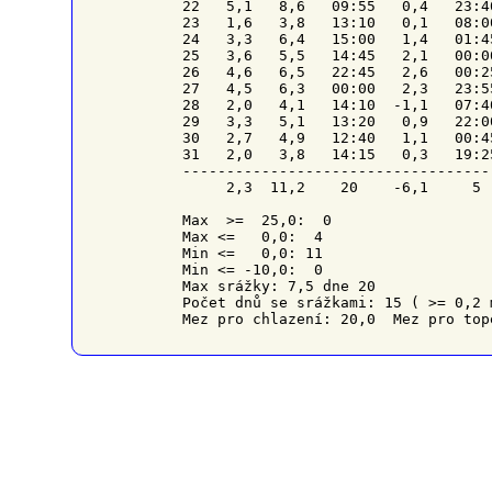
22   5,1   8,6   09:55   0,4   23:4
23   1,6   3,8   13:10   0,1   08:0
24   3,3   6,4   15:00   1,4   01:4
25   3,6   5,5   14:45   2,1   00:0
26   4,6   6,5   22:45   2,6   00:2
27   4,5   6,3   00:00   2,3   23:5
28   2,0   4,1   14:10  -1,1   07:4
29   3,3   5,1   13:20   0,9   22:0
30   2,7   4,9   12:40   1,1   00:4
31   2,0   3,8   14:15   0,3   19:2
-----------------------------------
     2,3  11,2    20    -6,1     5 
Max  >=  25,0:  0

Max <=   0,0:  4

Min <=   0,0: 11

Min <= -10,0:  0

Max srážky: 7,5 dne 20

Počet dnů se srážkami: 15 ( >= 0,2 