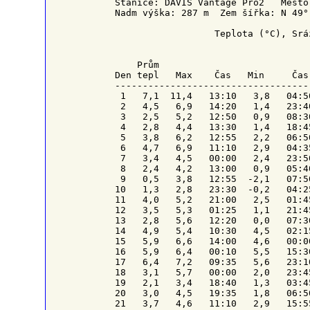
Stanice: DAVIS Vantage Pro2   Město
Nadm výška: 287 m  Zem šířka: N 49°
                  Teplota (°C), Srá
    Prům                           
Den tepl   Max    Čas   Min     Čas
-----------------------------------
 1   7,1  11,4   13:10   3,8   04:5
 2   4,5   6,9   14:20   1,4   23:4
 3   2,5   5,2   12:50   0,9   08:3
 4   2,8   4,4   13:30   1,4   18:4
 5   3,8   6,2   12:55   2,2   06:5
 6   4,7   6,9   11:10   2,9   04:3
 7   3,4   4,5   00:00   2,4   23:5
 8   2,4   4,2   13:00   0,9   05:4
 9   0,5   3,8   12:55  -2,1   07:5
10   1,3   2,8   23:30  -0,2   04:2
11   4,0   5,2   21:00   2,5   01:4
12   3,5   5,3   01:25   1,1   21:4
13   2,8   5,6   12:20   0,0   07:3
14   4,9   5,4   10:30   4,5   02:1
15   5,9   6,6   14:00   4,6   00:0
16   5,9   6,4   00:10   5,5   15:3
17   6,4   7,2   09:35   5,6   23:1
18   3,1   5,7   00:00   2,0   23:4
19   2,1   3,4   18:40   1,3   03:4
20   3,0   4,5   19:35   1,8   06:5
21   3,7   4,6   11:10   2,9   15:5