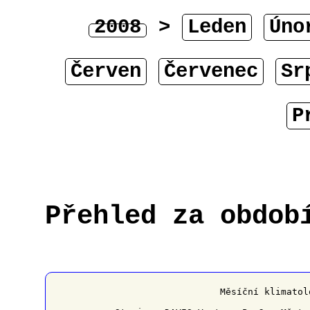
2008
>
Leden
Úno
Červen
Červenec
Sr
P
Přehled za obdob
﻿                   Měsíční klimatol