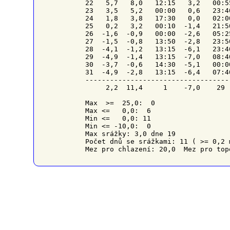
22   5,7   8,0   12:15   3,2   00:5
23   3,5   5,2   00:00   0,6   23:4
24   1,8   3,8   17:30   0,0   02:0
25   0,2   3,2   00:10  -1,4   21:5
26  -1,6  -0,9   00:00  -2,6   05:2
27  -1,5  -0,8   13:50  -2,8   23:5
28  -4,1  -1,2   13:15  -6,1   23:4
29  -4,9  -1,4   13:15  -7,0   08:4
30  -3,7  -0,6   14:30  -5,1   00:0
31  -4,9  -2,8   13:15  -6,4   07:4
-----------------------------------
     2,2  11,4     1    -7,0    29 
Max  >=  25,0:  0

Max <=   0,0:  6

Min <=   0,0: 11

Min <= -10,0:  0

Max srážky: 3,0 dne 19

Počet dnů se srážkami: 11 ( >= 0,2 