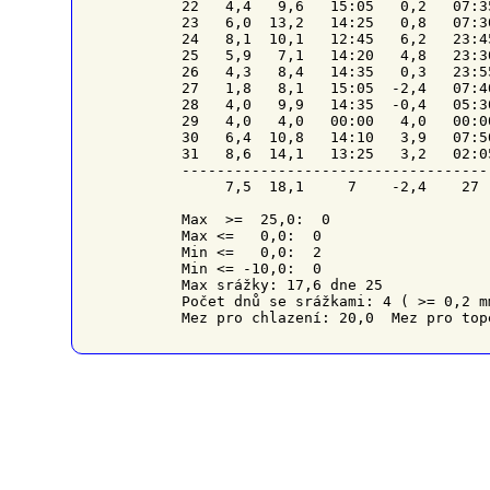
22   4,4   9,6   15:05   0,2   07:3
23   6,0  13,2   14:25   0,8   07:3
24   8,1  10,1   12:45   6,2   23:4
25   5,9   7,1   14:20   4,8   23:3
26   4,3   8,4   14:35   0,3   23:5
27   1,8   8,1   15:05  -2,4   07:4
28   4,0   9,9   14:35  -0,4   05:3
29   4,0   4,0   00:00   4,0   00:0
30   6,4  10,8   14:10   3,9   07:5
31   8,6  14,1   13:25   3,2   02:0
-----------------------------------
     7,5  18,1     7    -2,4    27 
Max  >=  25,0:  0

Max <=   0,0:  0

Min <=   0,0:  2

Min <= -10,0:  0

Max srážky: 17,6 dne 25

Počet dnů se srážkami: 4 ( >= 0,2 m