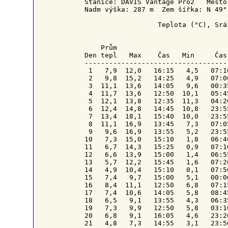
Stanice: DAVIS Vantage Pro2   Město
Nadm výška: 287 m  Zem šířka: N 49°
                  Teplota (°C), Srá
    Prům                           
Den tepl   Max    Čas   Min     Čas
-----------------------------------
 1   7,9  12,0   16:15   4,5   07:1
 2   9,8  15,2   14:25   4,9   07:0
 3  11,1  13,6   14:05   9,6   00:3
 4  11,7  13,6   12:50  10,1   05:4
 5  12,1  13,8   12:35  11,3   04:2
 6  12,4  14,8   14:45  10,8   23:5
 7  13,4  18,1   15:40  10,0   23:5
 8  11,1  16,9   13:45   7,3   07:0
 9   9,6  16,9   13:55   5,2   23:5
10   7,3  15,0   15:10   1,8   06:4
11   6,7  14,3   15:25   0,9   07:1
12   6,6  13,9   15:00   1,4   06:5
13   5,7  12,2   15:45   1,6   07:2
14   4,9  10,4   15:10   0,1   07:5
15   7,4   9,7   15:00   5,1   00:0
16   8,4  11,1   12:50   6,8   07:1
17   7,4  10,6   14:05   5,8   08:4
18   6,5   9,1   13:55   4,3   06:3
19   7,3   9,9   12:50   5,8   03:1
20   6,8   9,1   16:05   4,6   23:2
21   4,8   7,3   14:55   3,1   23:5