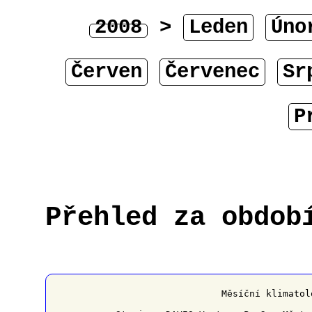
2008
>
Leden
Úno
Červen
Červenec
Sr
P
Přehled za obdob
﻿                   Měsíční klimatol