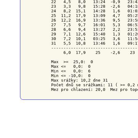
22   4,5   8,0   13:24  -0,9   23:4
23   3,3   9,8   15:28  -2,6   04:1
24   8,2  15,1   14:28   1,6   01:0
25  11,2  17,9   13:09   4,7   05:2
26  12,2  16,9   13:36   9,5   23:5
27   7,5   9,7   16:01   5,3   06:5
28   6,6   9,4   13:27   2,2   23:5
29   7,1  12,6   15:40   1,3   01:2
30   7,2  10,1   03:25   3,6   11:5
31   5,5  10,8   13:46   1,6   09:1
-----------------------------------
     6,0  17,9    25    -2,6    23 
Max  >=  25,0:  0

Max <=   0,0:  0

Min <=   0,0:  6

Min <= -10,0:  0

Max srážky: 10,2 dne 31

Počet dnů se srážkami: 11 ( >= 0,2 