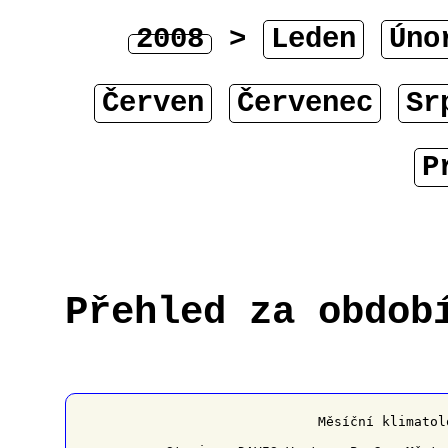
2008
>
Leden
Úno
Červen
Červenec
Sr
P
Přehled za obdob
﻿                   Měsíční klimatol