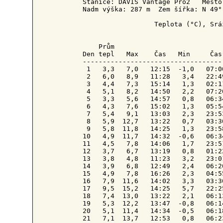
Stanice: DAVIS Vantage Pro2   Město
Nadm výška: 287 m  Zem šířka: N 49°
                  Teplota (°C), Srá
    Prům                           
Den tepl   Max    Čas   Min     Čas
-----------------------------------
 1   3,3   7,0   12:15  -1,0   07:0
 2   6,0   8,9   11:28   3,4   22:4
 3   4,4   7,3   15:14   1,3   02:1
 4   5,1   8,2   14:50   2,2   07:2
 5   3,3   5,6   14:57   0,8   06:3
 6   4,3   7,6   15:02   1,3   05:5
 7   5,4   9,1   13:03   2,3   23:5
 8   5,9  12,7   13:22   0,7   03:3
 9   5,8  11,8   14:25   1,3   23:5
10   4,9  11,7   14:32  -0,6   06:3
11   4,5   7,8   14:06   1,7   23:5
12   3,7   6,7   13:19   0,8   01:2
13   3,8   4,8   11:23   3,2   23:0
14   3,9   6,8   12:49   2,4   06:2
15   4,9   7,8   16:26   2,3   04:5
16   7,9  11,6   14:02   3,3   03:3
17   9,5  15,2   14:25   5,7   22:2
18   7,4  13,0   13:22   2,1   06:1
19   5,3  12,2   13:47  -0,8   06:1
20   5,1  11,4   14:34  -0,5   06:1
21   7,1  13,7   12:53   0,8   06:2