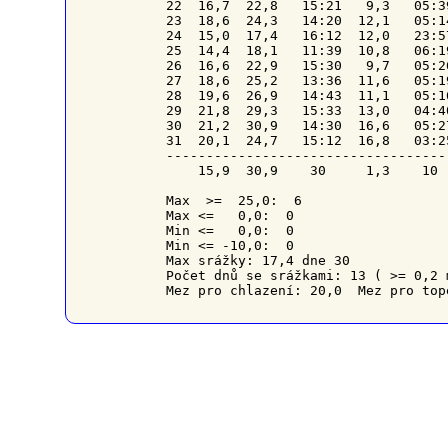
22  16,7  22,8   15:21   9,3   05:3
23  18,6  24,3   14:20  12,1   05:1
24  15,0  17,4   16:12  12,0   23:5
25  14,4  18,1   11:39  10,8   06:1
26  16,6  22,9   15:30   9,7   05:2
27  18,6  25,2   13:36  11,6   05:1
28  19,6  26,9   14:43  11,1   05:1
29  21,8  29,3   15:33  13,0   04:4
30  21,2  30,9   14:30  16,6   05:2
31  20,1  24,7   15:12  16,8   03:2
-----------------------------------
    15,9  30,9    30     1,3    10 
Max  >=  25,0:  6

Max <=   0,0:  0

Min <=   0,0:  0

Min <= -10,0:  0

Max srážky: 17,4 dne 30

Počet dnů se srážkami: 13 ( >= 0,2 