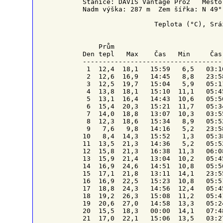
Stanice: DAVIS Vantage Pro2   Město
Nadm výška: 287 m  Zem šířka: N 49°
                  Teplota (°C), Srá
    Prům                           
Den tepl   Max    Čas   Min     Čas
-----------------------------------
 1  12,4  18,1   15:59   6,5   03:1
 2  12,6  16,9   14:45   8,8   23:5
 3  12,5  19,7   15:04   5,9   05:1
 4  13,8  18,1   15:10  11,1   05:4
 5  13,1  16,4   14:43  10,6   05:5
 6  15,4  20,3   15:21  11,7   05:3
 7  14,0  18,8   13:07  10,3   03:5
 8  12,3  18,6   15:34   8,9   05:5
 9   7,6   9,8   14:16   5,2   23:5
10   8,4  14,3   15:52   1,3   05:3
11  13,5  21,3   14:36   5,2   05:5
12  15,8  21,3   16:38  11,3   06:0
13  15,9  21,4   13:04  10,2   05:4
14  16,9  24,6   14:51  10,8   05:5
15  17,1  21,8   13:11  14,1   23:5
16  16,9  22,5   15:23  10,8   05:5
17  18,8  24,3   14:56  12,4   05:4
18  19,2  26,3   15:08  11,2   05:4
19  20,6  27,0   14:58  13,3   05:2
20  15,5  18,3   00:00  14,1   07:4
21  17,0  22,1   15:06  13,5   03:2