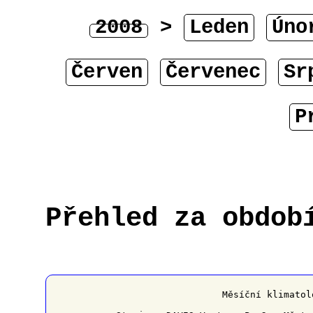
2008
>
Leden
Úno
Červen
Červenec
Sr
P
Přehled za obdob
﻿                   Měsíční klimatol