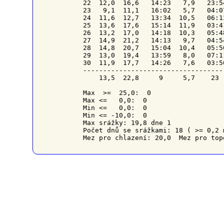
22  12,0  16,6   14:23   7,9   23:5
23   9,1  11,1   16:02   5,7   04:0
24  11,6  12,7   13:34  10,5   06:1
25  13,6  17,6   15:14  11,9   03:4
26  13,2  17,0   14:18  10,3   05:4
27  14,9  21,2   14:13   9,7   04:5
28  14,8  20,7   15:04  10,4   05:5
29  13,0  19,4   13:59   8,0   07:1
30  11,9  17,7   14:26   7,6   03:5
-----------------------------------
    13,5  22,8     9     5,7    23 
Max  >=  25,0:  0

Max <=   0,0:  0

Min <=   0,0:  0

Min <= -10,0:  0

Max srážky: 19,8 dne 1

Počet dnů se srážkami: 18 ( >= 0,2 