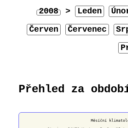
2008
>
Leden
Úno
Červen
Červenec
Sr
P
Přehled za obdob
﻿                   Měsíční klimatol