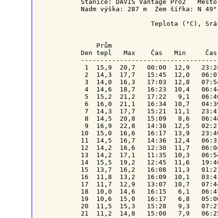
Stanice: DAVIS Vantage Pro2   Město
Nadm výška: 287 m  Zem šířka: N 49°
                  Teplota (°C), Srá
    Prům                           
Den tepl   Max    Čas   Min     Čas
-----------------------------------
 1  15,9  20,7   00:00  12,9   23:2
 2  14,3  17,7   15:45  12,0   06:0
 3  14,0  16,3   17:03  12,8   07:5
 4  14,6  18,7   16:23  10,4   06:4
 5  15,2  21,2   17:22   9,1   06:4
 6  16,0  21,1   16:34  10,7   04:3
 7  14,3  17,7   15:21  11,1   23:4
 8  14,5  20,8   15:09   8,6   06:4
 9  16,9  22,8   14:38  12,5   02:2
10  15,0  16,6   16:17  13,9   23:4
11  14,5  16,7   14:36  12,4   06:3
12  14,2  16,6   12:30  11,7   06:0
13  14,2  17,1   11:35  10,3   06:5
14  15,5  19,2   12:45  11,6   19:4
15  13,7  16,2   16:08  11,3   01:2
16  11,8  13,2   16:09  10,1   03:4
17  11,7  12,9   13:07  10,7   07:4
18  10,0  14,6   16:15   6,1   06:4
19  10,6  15,0   16:17   6,8   05:0
20  11,5  15,3   15:28   9,3   07:2
21  11,2  14,8   15:00   7,9   06:2