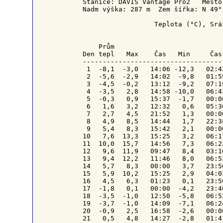
Stanice: DAVIS Vantage Pro2   Město
Nadm výška: 287 m  Zem šířka: N 49°
                  Teplota (°C), Srá
    Prům                           
Den tepl   Max    Čas   Min     Čas
-----------------------------------
 1  -8,1  -3,0   14:06 -12,3   02:4
 2  -5,6  -2,9   14:02  -9,8   01:5
 3  -4,5  -0,2   13:12  -9,2   07:1
 4  -3,5   2,8   14:58 -10,0   06:4
 5  -0,3   0,9   15:37  -1,7   00:0
 6   1,6   3,2   12:32   0,6   05:3
 7   2,7   4,5   21:52   1,3   00:0
 8   4,9   8,5   14:44   1,7   22:3
 9   5,4   8,3   15:42   2,1   00:0
10   7,6  13,3   15:25   3,2   06:1
11  10,0  15,7   14:56   7,3   06:2
12   9,6  11,9   09:47   8,4   03:1
13   9,4  12,2   11:46   8,0   06:5
14   5,7   8,3   00:00   3,7   23:5
15   5,9  10,2   15:25   2,9   04:0
16   4,5   6,3   01:23   0,1   23:5
17  -1,8   0,1   00:00  -4,2   23:4
18  -3,5  -1,0   12:50  -5,8   06:5
19  -3,7  -1,0   14:09  -7,1   06:2
20  -0,9   2,5   16:58  -2,6   00:0
21   0,5   4,8   14:27  -2,8   01:4