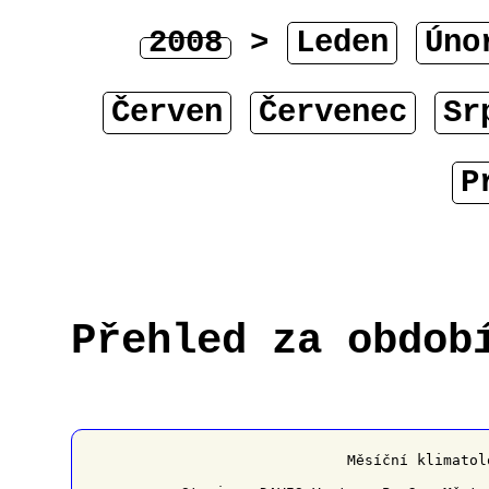
2008
>
Leden
Úno
Červen
Červenec
Sr
P
Přehled za obdob
﻿                   Měsíční klimatol