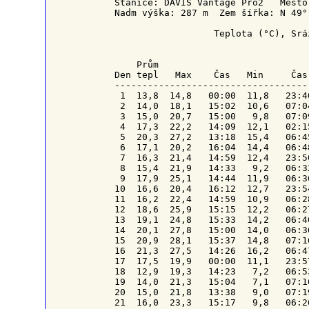
Stanice: DAVIS Vantage Pro2   Město
Nadm výška: 287 m  Zem šířka: N 49°
                  Teplota (°C), Srá
    Prům                           
Den tepl   Max    Čas   Min     Čas
-----------------------------------
 1  13,8  14,8   00:00  11,8   23:4
 2  14,0  18,1   15:02  10,6   07:0
 3  15,0  20,7   15:00   9,8   07:0
 4  17,3  22,2   14:09  12,1   02:1
 5  20,3  27,2   13:18  15,4   06:4
 6  17,1  20,2   16:04  14,4   06:4
 7  16,3  21,4   14:59  12,4   23:5
 8  15,4  21,9   14:33   9,2   06:3
 9  17,9  25,1   14:44  11,9   06:3
10  16,6  20,4   16:12  12,7   23:5
11  16,2  22,4   14:59  10,9   06:2
12  18,6  25,9   15:15  12,2   06:2
13  19,1  24,8   15:33  14,2   06:4
14  20,1  27,8   15:00  14,0   06:3
15  20,9  28,1   15:37  14,8   07:1
16  21,3  27,5   14:26  16,2   06:4
17  17,5  19,9   00:00  11,1   23:5
18  12,9  19,3   14:23   7,2   06:5
19  14,0  21,3   15:04   7,1   07:1
20  15,0  21,8   13:38   9,0   07:1
21  16,0  23,3   15:17   9,8   06:2