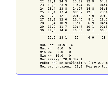
22  18,1  24,3   15:02  12,9   04:3
23  18,6  23,9   13:24  15,1   04:4
24  18,4  23,8   14:27  14,8   03:3
25  15,4  17,4   08:07  12,1   23:4
26   9,2  12,1   00:00   7,9   09:0
27  10,0  12,6   16:46   8,1   23:5
28   9,4  10,9   15:15   6,9   04:4
29  10,9  11,7   19:47  10,1   02:3
30  11,8  14,6   16:53  10,1   06:5
-----------------------------------
    15,9  28,1    15     6,9    28 
Max  >=  25,0:  6

Max <=   0,0:  0

Min <=   0,0:  0

Min <= -10,0:  0

Max srážky: 20,8 dne 1

Počet dnů se srážkami: 9 ( >= 0,2 m