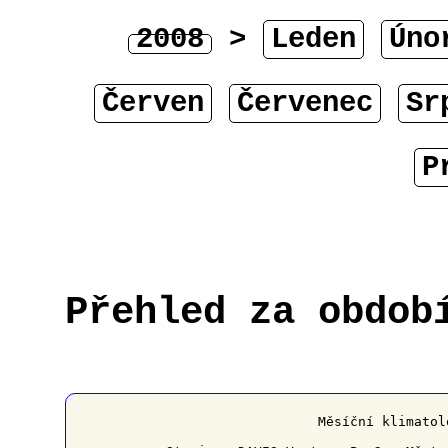
2008
>
Leden
Úno
Červen
Červenec
Sr
P
Přehled za obdob
﻿                   Měsíční klimatol