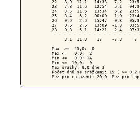
22   8,9  11,1   14:33   7,2   23:5
23   7,8  11,6   12:54   5,1   04:3
24   8,5  11,6   13:34   6,2   23:5
25   3,4   6,2   00:00   1,0   23:4
26   0,9   2,6   15:47  -0,3   05:3
27   0,6   2,6   13:09  -1,3   03:5
28   0,8   5,1   14:21  -2,4   07:3
-----------------------------------
     3,1  11,8    17    -7,3     7 
Max  >=  25,0:  0

Max <=   0,0:  2

Min <=   0,0: 14

Min <= -10,0:  0

Max srážky: 9,0 dne 3

Počet dnů se srážkami: 15 ( >= 0,2 