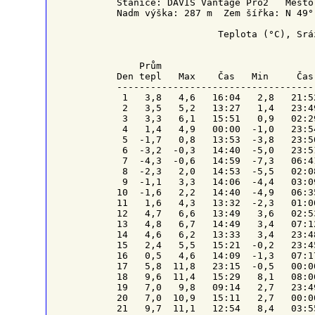
Stanice: DAVIS Vantage Pro2   Město
Nadm výška: 287 m  Zem šířka: N 49°
                  Teplota (°C), Srá
    Prům                           
Den tepl   Max    Čas   Min     Čas
-----------------------------------
 1   3,8   4,6   16:04   2,8   21:5
 2   3,5   5,2   13:27   1,4   23:4
 3   3,3   6,1   15:51   0,9   02:2
 4   1,4   4,9   00:00  -1,0   23:5
 5  -1,7   0,8   13:53  -3,8   23:5
 6  -3,2  -0,3   14:40  -5,0   23:5
 7  -4,3  -0,6   14:59  -7,3   06:4
 8  -2,3   2,0   14:53  -5,5   02:0
 9  -1,1   3,3   14:06  -4,4   03:0
10  -1,6   2,2   14:40  -4,9   06:3
11   1,6   4,3   13:32  -2,3   01:0
12   4,7   6,6   13:49   3,6   02:5
13   4,8   6,7   14:49   3,4   07:1
14   4,6   6,2   13:33   3,4   23:4
15   2,4   5,5   15:21  -0,2   23:4
16   0,5   4,6   14:09  -1,3   07:1
17   5,8  11,8   23:15  -0,5   00:0
18   9,6  11,4   15:29   8,1   08:0
19   7,0   9,8   09:14   2,7   23:4
20   7,0  10,9   15:11   2,7   00:0
21   9,7  11,1   12:54   8,4   03:5