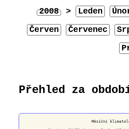
2008
>
Leden
Úno
Červen
Červenec
Sr
P
Přehled za obdob
﻿                   Měsíční klimatol