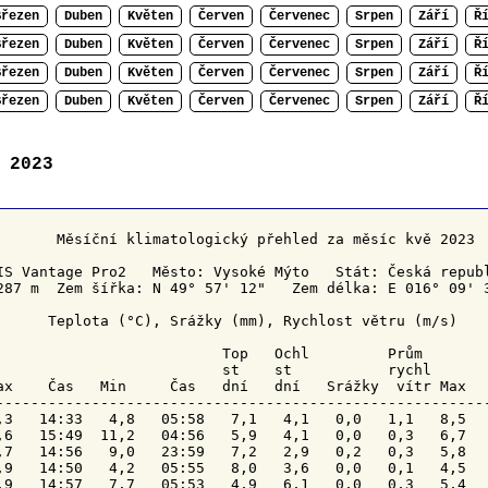
Březen
Duben
Květen
Červen
Červenec
Srpen
Září
Ř
Březen
Duben
Květen
Červen
Červenec
Srpen
Září
Ř
Březen
Duben
Květen
Červen
Červenec
Srpen
Září
Ř
Březen
Duben
Květen
Červen
Červenec
Srpen
Září
Ř
 2023
        Měsíční klimatologický přehled za měsíc kvě 2023

IS Vantage Pro2   Město: Vysoké Mýto   Stát: Česká republ
287 m  Zem šířka: N 49° 57' 12"   Zem délka: E 016° 09' 3
      Teplota (°C), Srážky (mm), Rychlost větru (m/s)

Top 
Ochl 
        Prům

                          st    st          
 rychl
ax    Čas   Min     Čas   dní   dní   Srážky  vítr Max  
---------------------------------------------------------
,3   14:33   4,8   05:58   7,1   4,1   0,0   1,1   8,5   
,6   15:49  11,2   04:56   5,9   4,1   0,0   0,3   6,7   
,7   14:56   9,0   23:59   7,2   2,9   0,2   0,3   5,8   
,9   14:50   4,2   05:55   8,0   3,6   0,0   0,1   4,5   
,9   14:57   7,7   05:53   4,9   6,1   0,0   0,3   5,4   