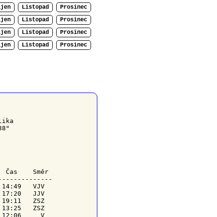
íjen
Listopad
Prosinec
íjen
Listopad
Prosinec
íjen
Listopad
Prosinec
íjen
Listopad
Prosinec
ika

8"

  Čas    
Směr
-------------

14:49   VJV

17:20   JJV

19:11   ZSZ

13:25   ZSZ

12:06     V
