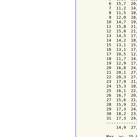
 6  15,7  20
 7  11,2  14
 8  11,5  18
 9  12,0  18
10  14,7  19
11  15,8  21
12  15,8  21
13  14,5  17
14  14,2  18
15  13,1  15
16  13,1  17
17  10,5  12
18  11,7  14
19  12,9  17
20  16,8  24
21  20,1  27
22  20,3  27
23  17,9  21
24  15,3  18
25  16,1  22
26  16,7  20
27  15,6  21
28  15,9  22
29  17,3  24
30  18,2  23
31  17,3  24
------------
    14,9  27
Max  >=  25,0