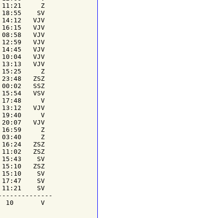
11:21     Z

18:55    SV

14:12   VJV

16:15   VJV

08:58   VJV

12:59   VJV

14:45   VJV

10:04   VJV

13:13   VJV

15:25     Z

23:48   ZSZ

00:02   SSZ

15:54   VSV

17:48     V

13:12   VJV

19:40     V

20:07   VJV

16:59     Z

03:40     Z

16:24   ZSZ

11:02   ZSZ

15:43    SV

15:10   ZSZ

15:10    SV

17:47    SV

11:21    SV

-------------

 10       V
