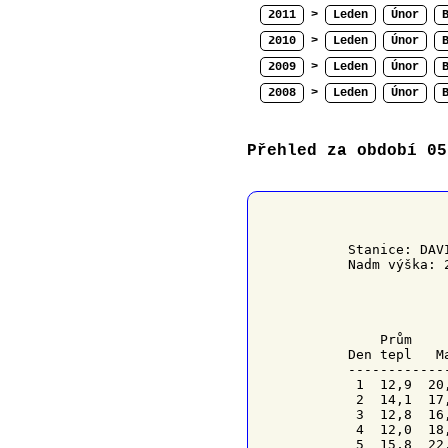
2011
>
Leden
Únor
2010
>
Leden
Únor
2009
>
Leden
Únor
2008
>
Leden
Únor
Přehled za období 05
﻿           
Stanice: DAV
Nadm výška: 
            
    Prům    
Den tepl   M
------------
 1  12,9  20
 2  14,1  17
 3  12,8  16
 4  12,0  18
 5  15,8  22